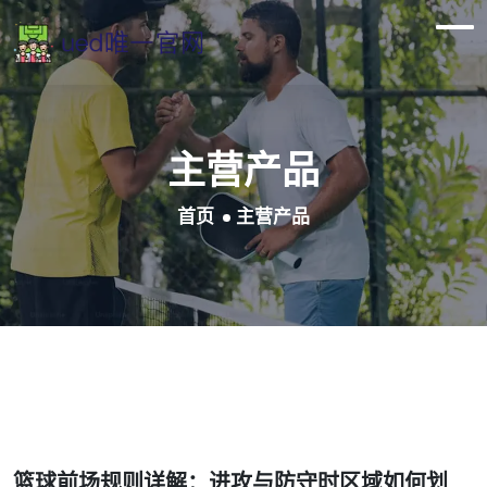
主营产品
首页
主营产品
篮球前场规则详解：进攻与防守时区域如何划