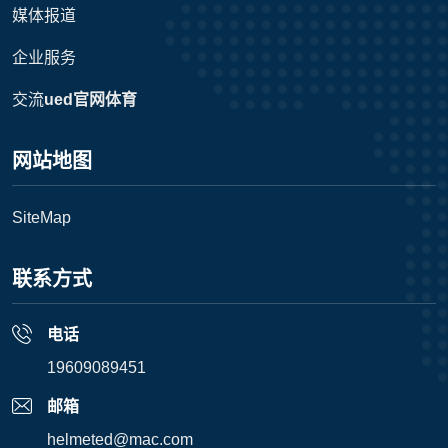
媒体报道
企业服务
交流
ued官网体育
网站地图
SiteMap
联系方式
电话
19609089451
邮箱
helmeted@mac.com