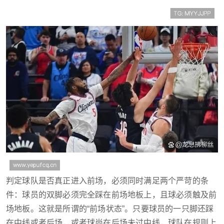
判定球队是否真正进入前场，必须同时满足两个严苛的条
件：球员的双脚必须完全踩在前场地板上，且球必须触及前
场地板。这就是所谓的“前场状态”。只要球员的一只脚还踩
在中线或者后场，或者球尚在后场未过中线，球队在规则上