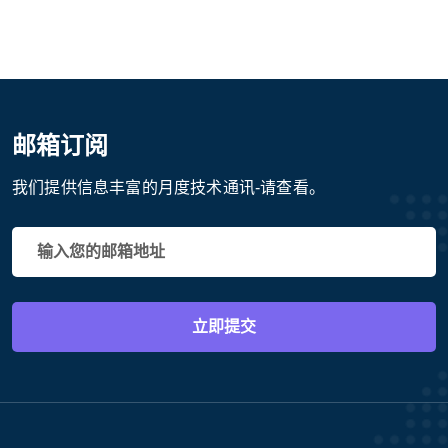
邮箱订阅
我们提供信息丰富的月度技术通讯-请查看。
立即提交