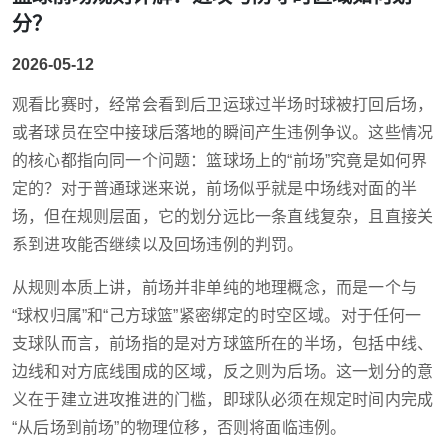
分？
2026-05-12
观看比赛时，经常会看到后卫运球过半场时球被打回后场，
或者球员在空中接球后落地的瞬间产生违例争议。这些情况
的核心都指向同一个问题：篮球场上的“前场”究竟是如何界
定的？对于普通球迷来说，前场似乎就是中场线对面的半
场，但在规则层面，它的划分远比一条直线复杂，且直接关
系到进攻能否继续以及回场违例的判罚。
从规则本质上讲，前场并非单纯的地理概念，而是一个与
“球权归属”和“己方球篮”紧密绑定的时空区域。对于任何一
支球队而言，前场指的是对方球篮所在的半场，包括中线、
边线和对方底线围成的区域，反之则为后场。这一划分的意
义在于建立进攻推进的门槛，即球队必须在规定时间内完成
“从后场到前场”的物理位移，否则将面临违例。