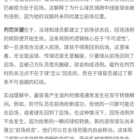
仍被视为处于后场。这解释了为什么球员骑跨中线接球会被
判违例，因为他的双脚并未同时建立前场位置。
判罚关键
在于，当球和球员都建立了前场状态后，回场违例
的规则便开始生效。这条规则的逻辑核心在于“不可逆性”，
即一旦进攻合法进入前场，球就不得再回到后场。这意味
着，无论是运球、传球还是无意触碰，只要球从前场回到了
后场，且被己方队员首先触碰，就会构成违例。裁判在判罚
时的关注点不在于球“怎么”回去的，而在于球是否越过了那
条不可逾越的红线。
实战理解中，最容易产生误判的情境通常发生在攻守转换瞬
间。例如，防守队员在前场抢断成功，但他的一只脚可能还
在后场，或者球先回到了后场。在这种情况下，回场违例并
不会发生，因为抢断的一瞬间球权转换，新的进攻球队尚未
建立“前场状态”，他们可以在全场范围内自由移动。这体现
了规则对攻守转换顺畅性的保护，而非机械地限制球的去