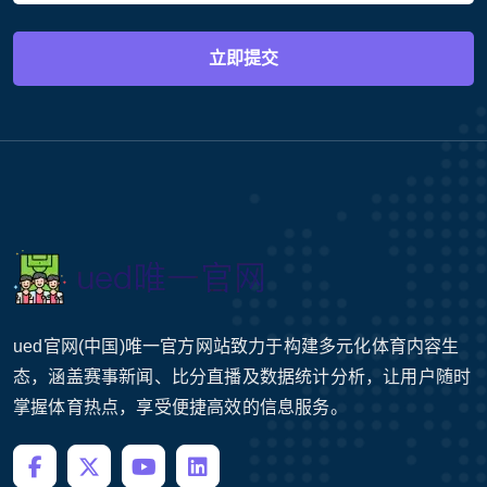
立即提交
ued官网(中国)唯一官方网站致力于构建多元化体育内容生
态，涵盖赛事新闻、比分直播及数据统计分析，让用户随时
掌握体育热点，享受便捷高效的信息服务。