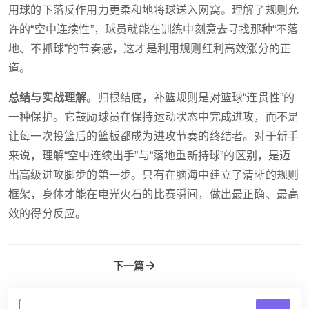
用球的下落反作用力更柔和地将球送入网窝。理解了规则允
许的“空中连续性”，球员就能在训练中刻意去寻找那种“不落
地、不抓球”的节奏感，这才是利用规则红利高效涨分的正
道。
总结与实战理解
。归根结底，补篮规则是对篮球“连贯性”的
一种保护。它鼓励球员在保持运动状态中完成进攻，而不是
让每一次投篮后的篮板都成为进攻节奏的终结者。对于新手
来说，理解“空中连续出手”与“落地重新持球”的区别，是迈
出高级进攻脚步的第一步。只有在脑海中建立了清晰的规则
框架，身体才能在电光火石的比赛瞬间，做出最正确、最高
效的得分反应。
下一篇