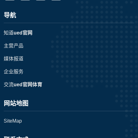
导航
知道
ued官网
主营产品
媒体报道
企业服务
交流
ued官网体育
网站地图
SiteMap