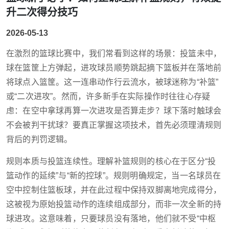
升二次得分技巧
2026-05-13
在激烈的篮球比赛中，我们常看到这样的场景：投篮未中，
球在篮筐上方弹起，进攻球员顺势跳起摘下篮板并在落地前
将球点入篮筐。这一连串动作行云流水，被球迷称为“补篮”
或“二次进攻”。然而，许多新手在实际操作时往往心存疑
虑：在空中拿球再算一次进攻是否算走步？球下落时触球会
不会被判干扰球？要真正掌握这项技术，首先必须理清规则
背后的判罚逻辑。
规则本质与投篮连续性。理解补篮规则的核心在于区分“投
篮动作的延续”与“新的控球”。规则明确规定，当一名球员在
空中控制住篮板球，并在此过程中保持双脚离地完成得分，
这被视为原始投篮动作的连续组成部分，而非一次全新的持
球进攻。这意味着，只要球员没有落地，他们就不受“中枢