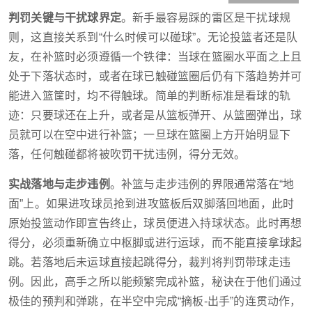
判罚关键与干扰球界定
。新手最容易踩的雷区是干扰球规
则，这直接关系到“什么时候可以碰球”。无论投篮者还是队
友，在补篮时必须遵循一个铁律：当球在篮圈水平面之上且
处于下落状态时，或者在球已触碰篮圈后仍有下落趋势并可
能进入篮筐时，均不得触球。简单的判断标准是看球的轨
迹：只要球还在上升，或者是从篮板弹开、从篮圈弹出，球
员就可以在空中进行补篮；一旦球在篮圈上方开始明显下
落，任何触碰都将被吹罚干扰违例，得分无效。
实战落地与走步违例
。补篮与走步违例的界限通常落在“地
面”上。如果进攻球员抢到进攻篮板后双脚落回地面，此时
原始投篮动作即宣告终止，球员便进入持球状态。此时再想
得分，必须重新确立中枢脚或进行运球，而不能直接拿球起
跳。若落地后未运球直接起跳得分，裁判将判罚带球走违
例。因此，高手之所以能频繁完成补篮，秘诀在于他们通过
极佳的预判和弹跳，在半空中完成“摘板-出手”的连贯动作，