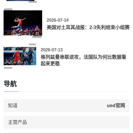
2026-07-14
美国对土耳其战报：2-3失利结束小组赛
2026-07-13
格列兹曼串联进攻，法国队为何比数据看
起来更稳
导航
知道
ued官网
主营产品