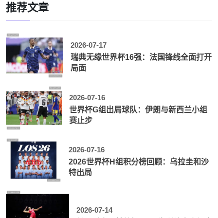
推荐文章
2026-07-17
瑞典无缘世界杯16强：法国锋线全面打开
局面
2026-07-16
世界杯G组出局球队：伊朗与新西兰小组
赛止步
2026-07-16
2026世界杯H组积分榜回顾：乌拉圭和沙
特出局
2026-07-14