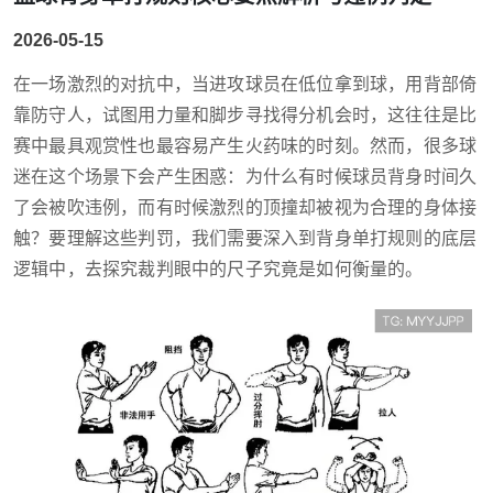
2026-05-15
在一场激烈的对抗中，当进攻球员在低位拿到球，用背部倚
靠防守人，试图用力量和脚步寻找得分机会时，这往往是比
赛中最具观赏性也最容易产生火药味的时刻。然而，很多球
迷在这个场景下会产生困惑：为什么有时候球员背身时间久
了会被吹违例，而有时候激烈的顶撞却被视为合理的身体接
触？要理解这些判罚，我们需要深入到背身单打规则的底层
逻辑中，去探究裁判眼中的尺子究竟是如何衡量的。