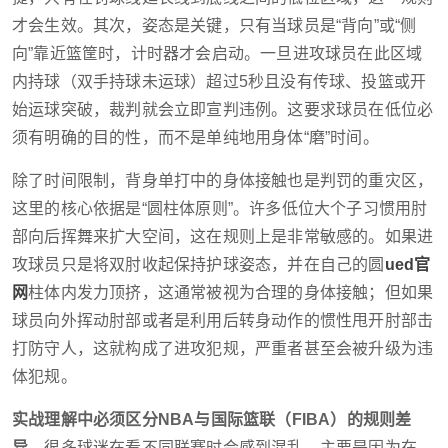
才会生效。其次，姿态是关键，只有当球员是“背向”或“侧
向”靠近篮筐时，计时器才会启动。一旦进攻球员在此区域
内持球（双手持球未运球）超过5秒且没有传球、投篮或开
始运球突破，裁判就会立即宣判违例。这要求球员在低位必
须有明确的目的性，而不是单纯地用身体“磨”时间。
除了时间限制，背身单打中的身体接触也是判罚的重灾区，
这里的核心依据是“圆柱体原则”。许多低位大个子习惯用肘
部向后挥舞来扩大空间，这在规则上是非常敏感的。如果进
攻球员只是将双肘收起保持护球姿态，并在自己的圆
ued官
网
柱体内发力顶挤，这通常被视为合理的身体接触；但如果
球员向外挥动肘部或者是利用后转身动作的惯性甩开肘部击
打防守人，这就构成了进攻犯规，严重者甚至会被升级为违
体犯规。
实战理解中必须区分NBA与国际篮联（FIBA）的规则差
异。
很多球迷在看不同联赛时会感到混乱，主要是因为在