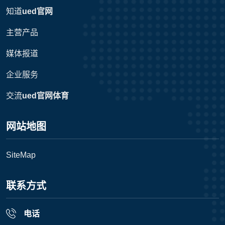
知道
ued官网
主营产品
媒体报道
企业服务
交流
ued官网体育
网站地图
SiteMap
联系方式
电话