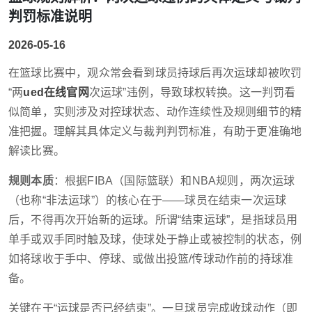
判罚标准说明
2026-05-16
在篮球比赛中，观众常会看到球员持球后再次运球却被吹罚
“两
ued在线官网
次运球”违例，导致球权转换。这一判罚看
似简单，实则涉及对控球状态、动作连续性及规则细节的精
准把握。理解其具体定义与裁判判罚标准，有助于更准确地
解读比赛。
规则本质
：根据FIBA（国际篮联）和NBA规则，两次运球
（也称“非法运球”）的核心在于——球员在结束一次运球
后，不得再次开始新的运球。所谓“结束运球”，是指球员用
单手或双手同时触及球，使球处于静止或被控制的状态，例
如将球收于手中、停球、或做出投篮/传球动作前的持球准
备。
关键在于“运球是否已经结束”。一旦球员完成收球动作（即