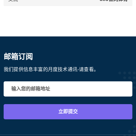
邮箱订阅
我们提供信息丰富的月度技术通讯-请查看。
立即提交