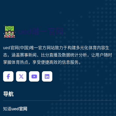
ued官网(中国)唯一官方网站致力于构建多元化体育内容生
态，涵盖赛事新闻、比分直播及数据统计分析，让用户随时
掌握体育热点，享受便捷高效的信息服务。
导航
知道
ued官网