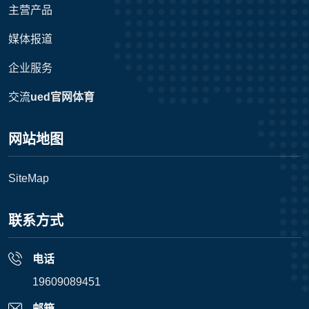
主营产品
媒体报道
企业服务
交流
ued官网体育
网站地图
SiteMap
联系方式
电话
19609089451
邮箱