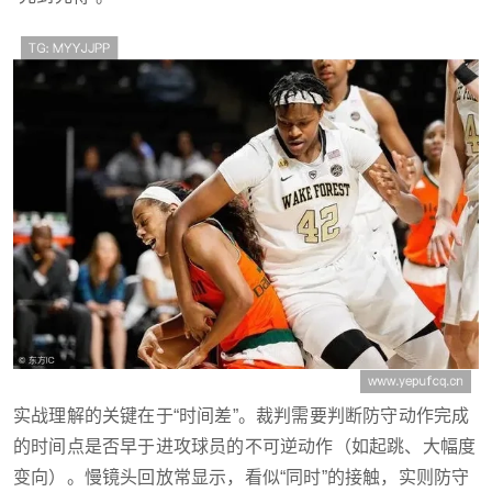
实战理解的关键在于“时间差”。裁判需要判断防守动作完成
的时间点是否早于进攻球员的不可逆动作（如起跳、大幅度
变向）。慢镜头回放常显示，看似“同时”的接触，实则防守