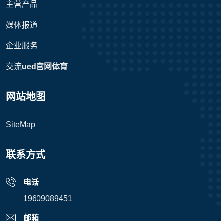
主营产品
媒体报道
企业服务
交流
ued官网体育
网站地图
SiteMap
联系方式
电话
19609089451
邮箱