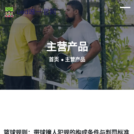
主营产品
首页
主营产品
篮球规则：带球撞人犯规的构成条件与判罚标准