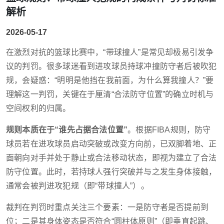
解析
2026-05-17
在激烈对抗的篮球比赛中，“带球撞人”是常见却极易引发争
议的判罚。很多球迷看到进攻球员持球冲撞防守者后被吹犯
规，会疑惑：“明明是他挡在我前面，为什么算我撞人？”要
理解这一判罚，关键在于厘清“合法防守位置”的确立时机与
空间权利的归属。
规则本质在于“谁先占据合法位置”
。根据FIBA规则，防守
球员若在进攻球员启动突破或改变方向前，已双脚着地、正
面朝向对手并处于静止或合法移动状态，即视为建立了合法
防守位置。此时，若持球人强行突破并与之发生身体接触，
通常会被判进攻犯规（即“带球撞人”）。
裁判在判罚时重点关注三个要素：一是防守者是否提前到
位；二是其身体姿态是否符合“圆柱体原则”（即垂直起跳、