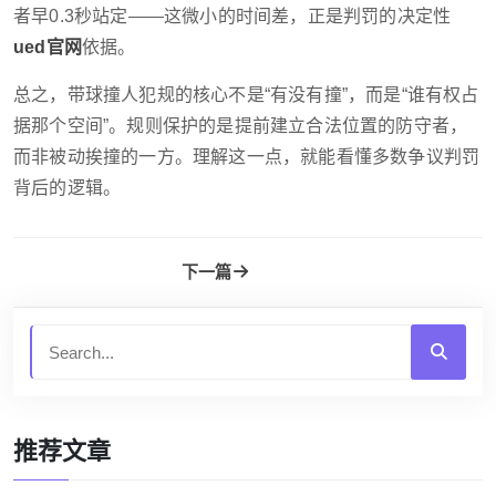
者早0.3秒站定——这微小的时间差，正是判罚的决定性
ued官网
依据。
总之，带球撞人犯规的核心不是“有没有撞”，而是“谁有权占
据那个空间”。规则保护的是提前建立合法位置的防守者，
而非被动挨撞的一方。理解这一点，就能看懂多数争议判罚
背后的逻辑。
下一篇
推荐文章