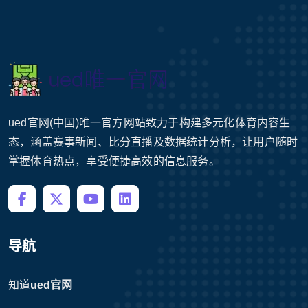
ued官网(中国)唯一官方网站致力于构建多元化体育内容生
态，涵盖赛事新闻、比分直播及数据统计分析，让用户随时
掌握体育热点，享受便捷高效的信息服务。
导航
知道
ued官网