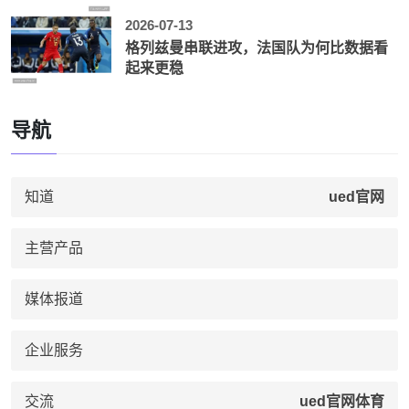
2026-07-13
格列兹曼串联进攻，法国队为何比数据看
起来更稳
导航
知道
ued官网
主营产品
媒体报道
企业服务
交流
ued官网体育