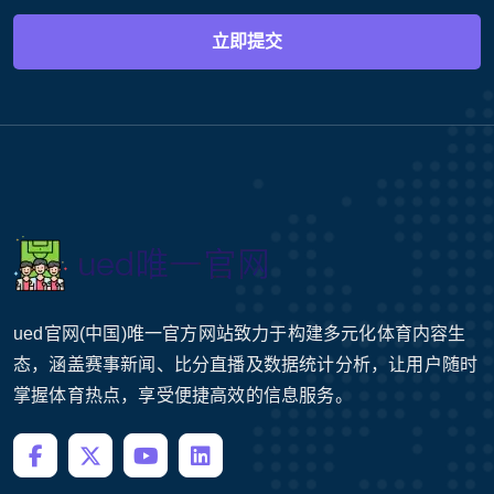
立即提交
ued官网(中国)唯一官方网站致力于构建多元化体育内容生
态，涵盖赛事新闻、比分直播及数据统计分析，让用户随时
掌握体育热点，享受便捷高效的信息服务。