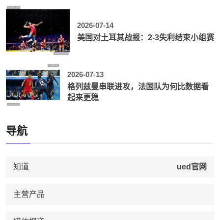
2026-07-14
美国对土耳其战报：2-3失利结束小组赛
2026-07-13
格列兹曼串联进攻，法国队为何比数据看
起来更稳
导航
知道
ued官网
主营产品