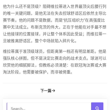
他为什么还不是顶级？阻碍维拉蒂进入世界最顶尖后腰行列
的唯一关键问题，是他无法在失去控球舒适区后依然主导比
赛节奏。他的问题不是数据，而是“抗压组织力”在高强度比
赛中无法成立。布斯克茨的伟大，正在于他能在对手最不想
让他接球的位置接球，并让整个体系因此受益；而维拉蒂一
旦被推离舒适区，整个中场就陷入碎片化。
维拉蒂属于准顶级球员，但距离第一档还有明显差距。他是
强队核心拼图，但不是决定比赛走向的战术支点。球迷可以
欣赏他的细腻脚法，但教练必须清楚：在欧冠淘汰赛或大赛
淘汰阶段，他需要被保护，而非被倚重。
下一篇