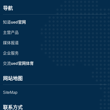
导航
知道
ued官网
主营产品
媒体报道
企业服务
交流
ued官网体育
网站地图
SiteMap
联系方式