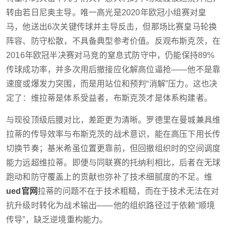
转由若日尼奥主导。唯一高光是2020年欧冠小组赛对皇
马，他送出6次关键传球并主导反击，但那场比赛皇马轮换
阵容、防守松散，不具备典型参考价值。反观布斯克茨，在
2016年欧冠半决赛对马竞的窒息式防守中，仍能保持89%
传球成功率，并多次用后撤接应化解高位逼抢——他不是靠
速度或爆发力突围，而是用站位和预判“消解”压力。这也决
定了：维拉蒂是体系受益者，布斯克茨才是体系构建者。
与现役顶级后腰对比，差距更为清晰。罗德里在曼城兼具维
拉蒂的传导效率与布斯克茨的战术意识，能在高压下用长传
切换节奏；基米希虽位置更靠前，但回撤组织时的空间调度
能力远超维拉蒂。即便与同联赛的托纳利相比，后者在无球
跑动和防守覆盖上的贡献也弥补了技术细腻度的不足。维
ued官网
拉蒂的问题不在于技术粗糙，而在于技术无法在对
抗升级时转化为战术输出——他的组织路径过于依赖“顺境
传导”，缺乏逆境重构能力。