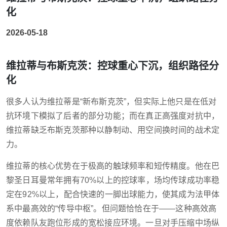
化
2026-05-18
维拉蒂与布斯克茨：控球重心下沉，组织路径分
化
很多人认为维拉蒂是“新布斯克茨”，但实际上他只是在低对
抗环境下模拟了后者的部分功能；而在真正高强度对抗中，
维拉蒂缺乏布斯克茨那种以静制动、用空间换时间的战术定
力。
维拉蒂的核心优势在于极高的触球频率和短传精度。他在巴
黎圣日耳曼常年拥有70%以上的控球率，场均传球成功率稳
定在92%以上，配合快速的一脚出球能力，使其成为法甲体
系中最高效的“传导中枢”。但问题恰恰在于——这种高效高
度依赖队友跑位形成的宽松接应环境。一旦对手压缩中场纵