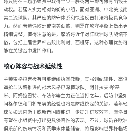
哥只需在三场小组赛中取得至少一胜或两平即可保有出线主
动权。若落入实力相对均衡的小组，面对亚洲、中北美或南
美二流球队，其严密的防守体系和快速反击打法将极具竞争
力。然而若遭遇欧洲或南美劲旅，则需在攻守平衡上做出更
精细调整。值得注意的是，摩洛哥近年对阵欧洲球队战绩不
俗，包括上届世界杯击败比利时、西班牙，这种心理优势可
能在关键战中发挥作用。
核心阵容与战术延续性
主帅雷格拉吉极有可能继续执掌教鞭，其强调纪律性、高位
逼抢与边路推进的战术风格已深植球队。阿什拉夫·哈基
米、阿姆拉巴特、布法尔等主力正值当打之年，后防中坚如
阿格尔德和门将布努的经验也将是防线稳定的关键。若年轻
球员如恩内斯里或新晋国脚能进一步提升进攻效率，摩洛哥
有望在小组赛中打出更具侵略性的表现。不过，球员在欧洲
俱乐部的伤病情况和赛季末体能储备，将是影响世界杯临场