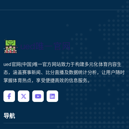
ued官网(中国)唯一官方网站致力于构建多元化体育内容生
态，涵盖赛事新闻、比分直播及数据统计分析，让用户随时
掌握体育热点，享受便捷高效的信息服务。
导航