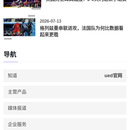
2026-07-13
格列兹曼串联进攻，法国队为何比数据看
起来更稳
导航
知道
ued官网
主营产品
媒体报道
企业服务