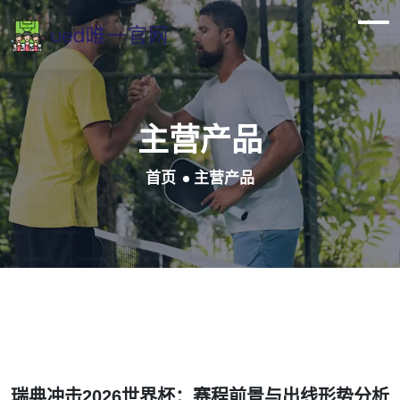
主营产品
首页
主营产品
瑞典冲击2026世界杯：赛程前景与出线形势分析