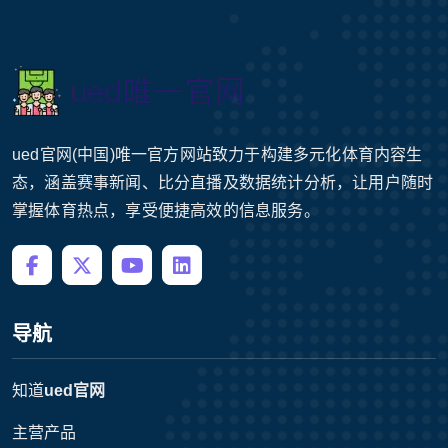
ued官网(中国)唯一官方网站致力于构建多元化体育内容生
态，涵盖赛事新闻、比分直播及数据统计分析，让用户随时
掌握体育热点，享受便捷高效的信息服务。
导航
知道
ued官网
主营产品