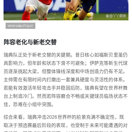
阵容老化与新老交替
瑞典队正处于新老交替的关键期。昔日核心如福斯贝里虽仍
具影响力，但年龄和状态下滑不可避免；伊萨克等新生代球
员逐渐挑起大梁，但整体锋线深度和中场创造力仍有不足。
主帅需在有限时间内打磨出一套兼具硬度与灵活性的体系。
若能有效激活年轻攻击手并稳固后防，瑞典有望在世界杯舞
台上制造冷门。然而若阵容磨合不畅或关键球员临场状态不
佳，恐难在小组中突围。
综合来看，瑞典冲击2026世界杯的前景充满不确定性，既
取决于预选赛最后阶段的表现，也受制于未来可能遭遇的对