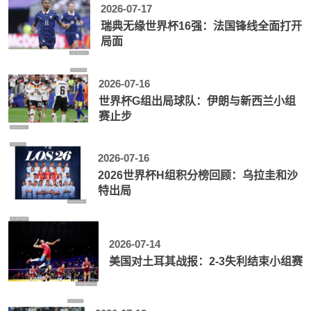
2026-07-17
瑞典无缘世界杯16强：法国锋线全面打开
局面
2026-07-16
世界杯G组出局球队：伊朗与新西兰小组
赛止步
2026-07-16
2026世界杯H组积分榜回顾：乌拉圭和沙
特出局
2026-07-14
美国对土耳其战报：2-3失利结束小组赛