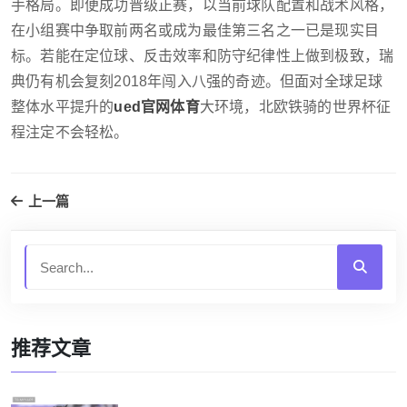
手格局。即便成功晋级正赛，以当前球队配置和战术风格，
在小组赛中争取前两名或成为最佳第三名之一已是现实目
标。若能在定位球、反击效率和防守纪律性上做到极致，瑞
典仍有机会复刻2018年闯入八强的奇迹。但面对全球足球
整体水平提升的
ued官网体育
大环境，北欧铁骑的世界杯征
程注定不会轻松。
上一篇
推荐文章