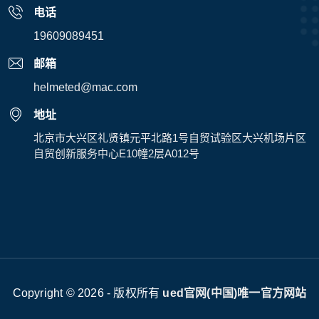
电话
19609089451
邮箱
helmeted@mac.com
地址
北京市大兴区礼贤镇元平北路1号自贸试验区大兴机场片区
自贸创新服务中心E10幢2层A012号
Copyright © 2026 - 版权所有
ued官网(中国)唯一官方网站