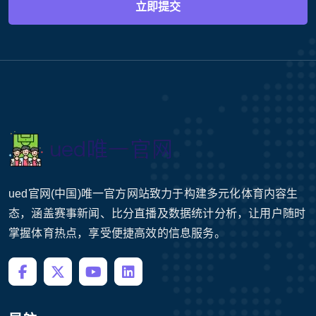
立即提交
ued官网(中国)唯一官方网站致力于构建多元化体育内容生
态，涵盖赛事新闻、比分直播及数据统计分析，让用户随时
掌握体育热点，享受便捷高效的信息服务。