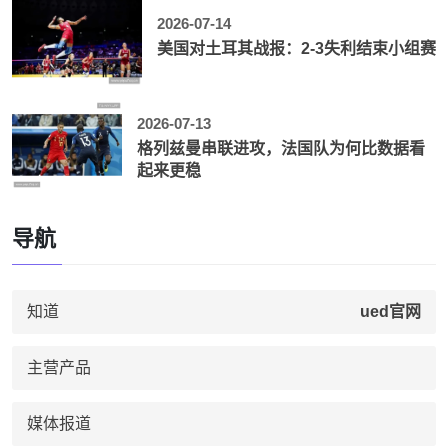
2026-07-14
美国对土耳其战报：2-3失利结束小组赛
2026-07-13
格列兹曼串联进攻，法国队为何比数据看
起来更稳
导航
知道
ued官网
主营产品
媒体报道