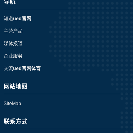
导航
知道
ued官网
主营产品
媒体报道
企业服务
交流
ued官网体育
网站地图
SiteMap
联系方式