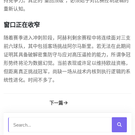
持竞争力。真正的“重回顶级”，必须始于对比赛控制逻辑的
重新认知。
窗口正在收窄
随着赛季进入冲刺阶段，阿赫利剩余赛程中将连续面对三支
前六球队，其中包括客场挑战阿尔马斯里。若无法在此期间
证明其具备破解密集防守与应对高压逼抢的能力，所谓争冠
形势终将沦为数据幻觉。当前表现或许足以维持欧战资格，
但距离真正挑战冠军，尚缺一场从战术内核到执行逻辑的系
统性进化。时间不多了。
下一篇