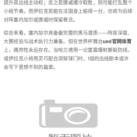
提升其出线主动权；反之若挪威爆冷取胜，则可能打乱整个
小组节奏。而伊拉克若能在法国身上偷得一分，也将为后续
对阵塞内加尔或挪威时保留悬念。
综合来看，塞内加尔具备最完整的黑马潜质——阵容深度、
大赛经验与战术执行力兼备。但在世界杯舞台
ued官网体育
上，偶然性永远存在。当哈兰德用一记雷霆爆射撕裂防线，
或伊拉克小将用灵巧配合洞穿球门时，I组的出线剧本或许
会写下意想不到的篇章。