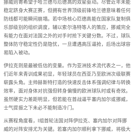
挪威则寄希望于哈兰德与厄德高的双星驱动。尽管近年未能
稳定跻身大赛正赛，但拥有世界顶级前锋哈兰德意味着任何
防线都可能瞬间崩塌。若中场核心厄德高能在国家队复制俱
乐部级别的组织调度，辅以索尔洛特等人的策应，挪威完全
有能力在面对法国之外的对手时抢下关键分数。不过，球队
整体防守稳定性仍是隐忧，一旦遭遇高压逼抢，后场出球容
易陷入被动。
伊拉克则是最被低估的变量。作为亚洲技术流代表之一，他
们近年来青训成果初显，年轻球员在西亚乃至欧洲次级联赛
崭露头角。主帅赫斯特打造的快速反击体系强调纪律与转换
效率，面对身体对抗强但转身偏慢的欧洲球队时或有奇效。
虽然硬实力差距明显，但若能在首战逼平塞内加尔或挪威，
士气提振之下未必不能制造冷门。
从赛程角度看，I组首轮法国对阵伊拉克、塞内加尔对阵挪
威的对阵安排尤为关键。若塞内加尔顺利拿下挪威，将极大