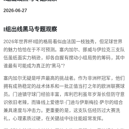
2026-06-27
I组出线黑马专题观察
2026年世界杯I组的格局看似由法国一枝独秀，但足球世界
的魅力恰恰在于不可预测。塞内加尔、挪威与伊拉克三支队
伍虽纸面实力稍逊，却各自握有搅动小组局势的筹码，其中
谁最有可能成为真正的“黑马”？
塞内加尔无疑是呼声最高的挑战者。作为非洲杯冠军，他们
拥有成熟稳定的战术体系和一批正值当打之年的欧洲联赛球
员。门迪镇守球门经验丰富，库利巴利虽年岁渐长但防守意
识依旧老辣，而锋线上爱德华·门迪与伊斯梅拉·萨尔的组合
兼具速度与冲击力。更重要的是，这支队伍经历过大赛洗
礼，心理素质过硬，在关键战中往往能超常发挥。