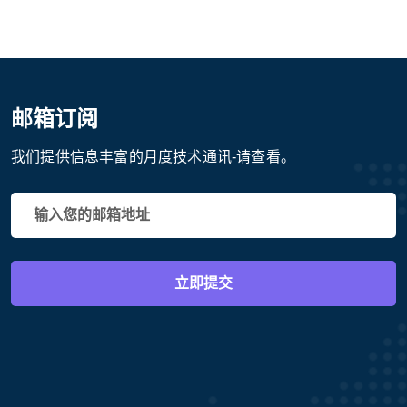
邮箱订阅
我们提供信息丰富的月度技术通讯-请查看。
立即提交