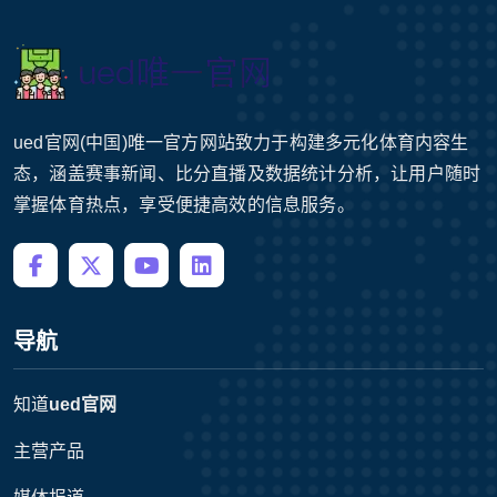
ued官网(中国)唯一官方网站致力于构建多元化体育内容生
态，涵盖赛事新闻、比分直播及数据统计分析，让用户随时
掌握体育热点，享受便捷高效的信息服务。
导航
知道
ued官网
主营产品