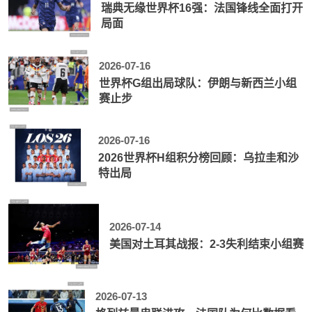
瑞典无缘世界杯16强：法国锋线全面打开
局面
2026-07-16
世界杯G组出局球队：伊朗与新西兰小组
赛止步
2026-07-16
2026世界杯H组积分榜回顾：乌拉圭和沙
特出局
2026-07-14
美国对土耳其战报：2-3失利结束小组赛
2026-07-13