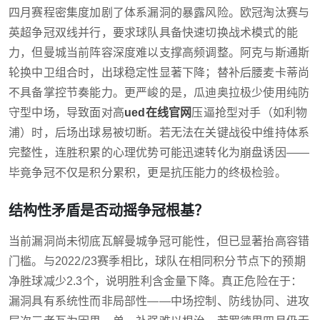
四月赛程密集度加剧了体系漏洞的暴露风险。欧冠淘汰赛与
英超争冠双线并行，要求球队具备快速切换战术模式的能
力，但曼城当前阵容深度难以支撑高频调整。阿克与斯通斯
轮换中卫组合时，出球稳定性显著下降；替补后腰麦卡蒂尚
不具备掌控节奏能力。更严峻的是，瓜迪奥拉极少使用纯防
守型中场，导致面对高
ued在线官网
压逼抢型对手（如利物
浦）时，后场出球易被切断。若无法在关键战役中维持体系
完整性，连胜积累的心理优势可能迅速转化为崩盘诱因——
毕竟争冠不仅是积分累积，更是抗压能力的终极检验。
结构性矛盾是否动摇争冠根基？
当前漏洞尚未彻底瓦解曼城争冠可能性，但已显著抬高容错
门槛。与2022/23赛季相比，球队在相同积分节点下的预期
净胜球减少2.3个，说明胜利含金量下降。真正危险在于：
漏洞具有系统性而非局部性——中场控制、防线协同、进攻