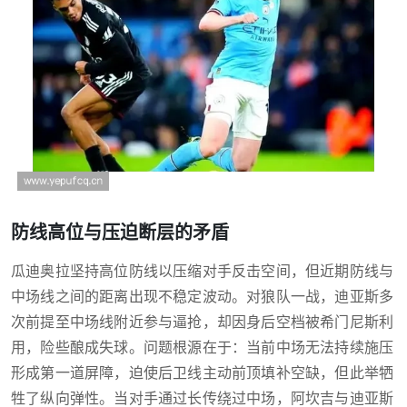
防线高位与压迫断层的矛盾
瓜迪奥拉坚持高位防线以压缩对手反击空间，但近期防线与
中场线之间的距离出现不稳定波动。对狼队一战，迪亚斯多
次前提至中场线附近参与逼抢，却因身后空档被希门尼斯利
用，险些酿成失球。问题根源在于：当前中场无法持续施压
形成第一道屏障，迫使后卫线主动前顶填补空缺，但此举牺
牲了纵向弹性。当对手通过长传绕过中场，阿坎吉与迪亚斯