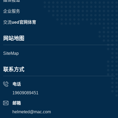
媒体报道
企业服务
交流
ued官网体育
网站地图
SiteMap
联系方式
电话
19609089451
邮箱
helmeted@mac.com