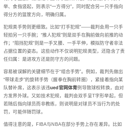
举、食指竖起，则表示“一方得分”，同时配合另一只手指向
得分方的篮筐方向，明确归属。
犯规类手势则更细致。比如“打手犯规”——裁判会用一只手
轻拍另一只手腕；“推人犯规”则是双手在胸前做向前推的动
作；“阻挡犯规”则是一手叉腰、一手平伸，模拟防守者非法
占据位置的姿态。这些动作不仅说明犯规类型，还隐含了责
任归属：是进攻方还是防守方的问题。
容易被误解的关键细节在于“组合手势”。例如，裁判先做出
“带球走步”的旋转手势（握拳在胸前转圈），紧接着指向某
队替补席，这表示该违
ued官网体育
例导致球权转换，由对
方发界外球。又如技术犯规，裁判会双手呈T字形举起，但
若随后指向球员而非教练，则说明是对球员不当行为的处
罚，可能伴随罚球。
值得注意的是，FIBA与NBA在部分手势上存在差异。比如