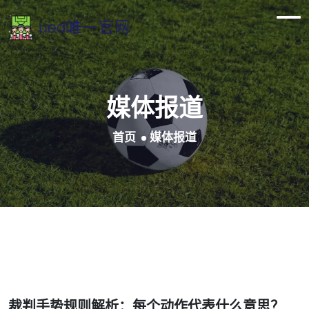
媒体报道
首页
媒体报道
裁判手势规则解析：每个动作代表什么意思？