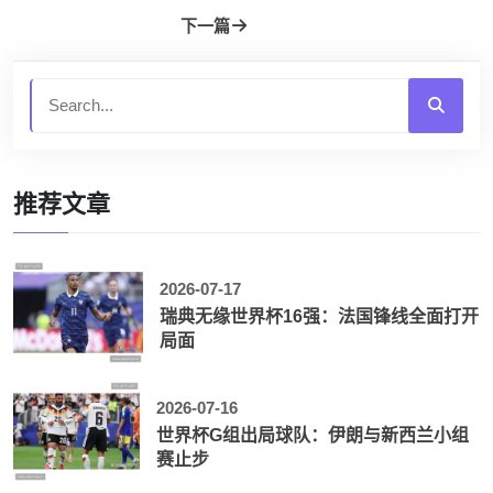
下一篇
推荐文章
2026-07-17
瑞典无缘世界杯16强：法国锋线全面打开
局面
2026-07-16
世界杯G组出局球队：伊朗与新西兰小组
赛止步