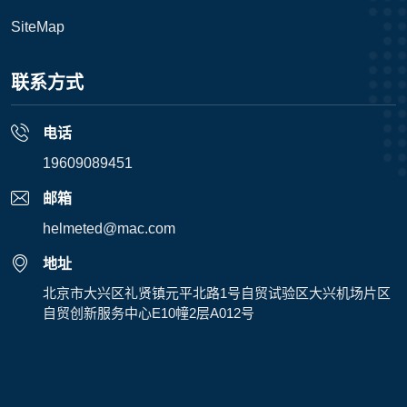
SiteMap
联系方式
电话
19609089451
邮箱
helmeted@mac.com
地址
北京市大兴区礼贤镇元平北路1号自贸试验区大兴机场片区
自贸创新服务中心E10幢2层A012号