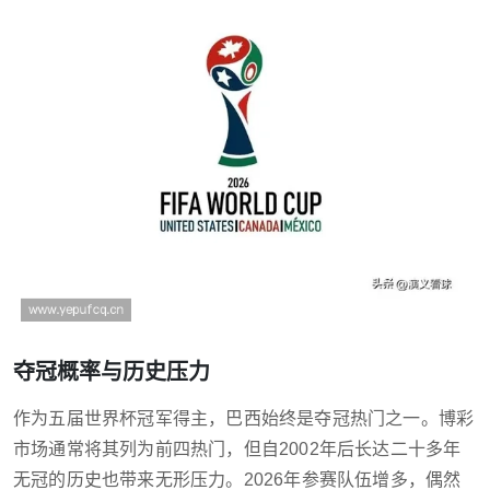
夺冠概率与历史压力
作为五届世界杯冠军得主，巴西始终是夺冠热门之一。博彩
市场通常将其列为前四热门，但自2002年后长达二十多年
无冠的历史也带来无形压力。2026年参赛队伍增多，偶然