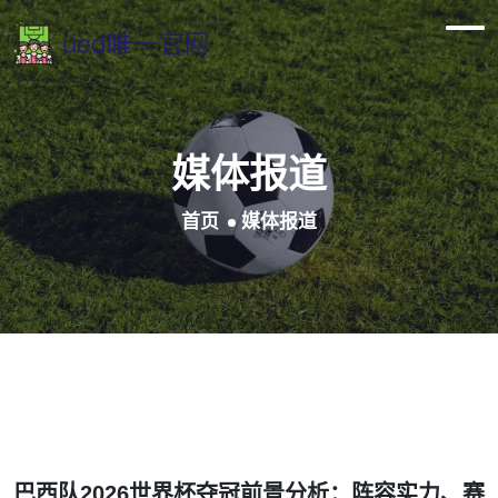
媒体报道
首页
媒体报道
巴西队2026世界杯夺冠前景分析：阵容实力、赛