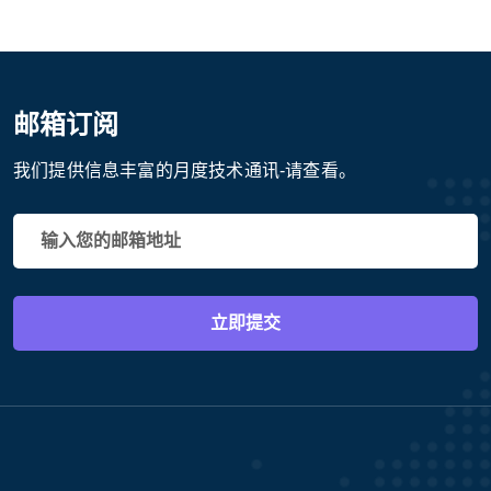
邮箱订阅
我们提供信息丰富的月度技术通讯-请查看。
立即提交