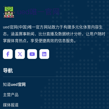
ued官网(中国)唯一官方网站致力于构建多元化体育内容生
态，涵盖赛事新闻、比分直播及数据统计分析，让用户随时
掌握体育热点，享受便捷高效的信息服务。
导航
知道
ued官网
主营产品
媒体报道