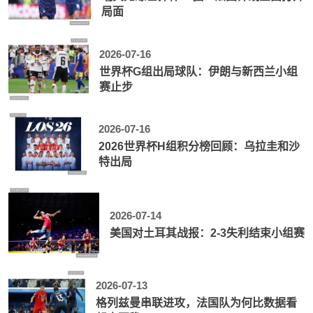
局面
2026-07-16
世界杯G组出局球队：伊朗与新西兰小组
赛止步
2026-07-16
2026世界杯H组积分榜回顾：乌拉圭和沙
特出局
2026-07-14
美国对土耳其战报：2-3失利结束小组赛
2026-07-13
格列兹曼串联进攻，法国队为何比数据看