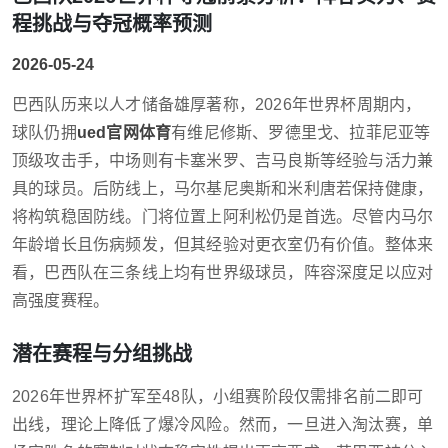
程挑战与夺冠概率预测
2026-05-24
巴西队历来以人才储备雄厚著称，2026年世界杯周期内，
球队仍拥
ued官网体育
有维尼修斯、罗德里戈、拉菲尼亚等
顶级攻击手，中场则有卡塞米罗、吉马良斯等经验与活力兼
具的球员。后防线上，马尔基尼奥斯和米利唐若保持健康，
将构筑稳固防线。门将位置上阿利松仍是首选。尽管内马尔
年龄增长且伤病频发，但其经验对更衣室仍有价值。整体来
看，巴西队在三条线上均有世界级球员，阵容深度足以应对
高强度赛程。
潜在赛程与分组挑战
2026年世界杯扩军至48队，小组赛阶段仅需排名前二即可
出线，理论上降低了爆冷风险。然而，一旦进入淘汰赛，单