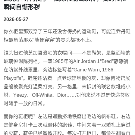
瞬间自惭形秽
2026-05-27
你衣柜里那双穿了三年还没舍得扔的运动鞋，可能连乔丹鞋
柜最角落那双“随便穿穿”的零头都抵不上。
镜头扫过他芝加哥豪宅的衣帽间——不是鞋架，是整面墙的
玻璃恒温陈列柜。一双1985年的Air Jordan 1“Bred”静静躺
在防紫外线罩里，旁边标签写着“Game Worn, 1986
Playoffs”。鞋底还沾着一点老球馆地板的灰，却像博物馆展
品般被聚光灯温柔打亮。另一格里，未拆封的联名款堆成小
塔，Yeezy、Off-White、Dior……对他来说不过是快递签收
时随手一放的日常。
而你的鞋柜呢？左边是通勤挤地铁磨出毛边的帆布鞋，右边
是健身房打卡三次就退休的跑鞋，中间夹着一双婚礼上穿过
的皮鞋，鞋尖已经微微开胶。每次打开柜门，都像在翻看自