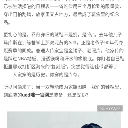
己被生活揉皱的日程表——省吃俭用三个月抢到的限量款，
穿出门怕刮蹭，放家里又占地方，最后成了鞋盒里的纪念
品。
更扎心的是，乔丹穿旧的球鞋不是扔，是“传”。去年他儿子
马库斯在训练营脚上那双泛黄的AJ3，正是老爷子90年代夺
冠赛季的同款。普通人传家宝是金镯子、老照片，他家传的
是踩过NBA地板、浸透镁粉和汗水的橡胶底。你盯着自己鞋
柜里那双打折区淘来的“复刻版”，突然觉得连鞋带都蔫了
——人家穿的是历史，你穿的是库存。
所以问题来了：当一双鞋能成为家族图腾，我们的鞋柜里，
到底装的
ued唯一官网
是装备，还是妥协？