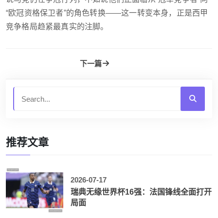
“欧冠资格保卫者”的角色转换——这一转变本身，正是西甲
竞争格局趋紧最真实的注脚。
下一篇
推荐文章
2026-07-17
瑞典无缘世界杯16强：法国锋线全面打开
局面