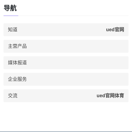
导航
知道
ued官网
主营产品
媒体报道
企业服务
交流
ued官网体育