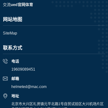
交流
ued官网体育
网站地图
SiteMap
联系方式
电话
19609089451
邮箱
helmeted@mac.com
地址
北京市大兴区礼贤镇元平北路1号自贸试验区大兴机场片区