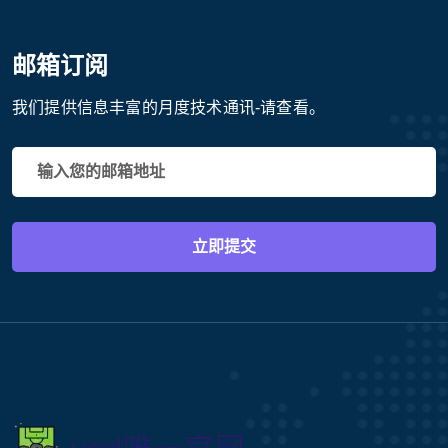
邮箱订阅
我们提供信息丰富的月度技术通讯-请查看。
立即提交