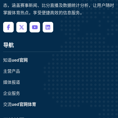
态，涵盖赛事新闻、比分直播及数据统计分析，让用户随时
掌握体育热点，享受便捷高效的信息服务。
导航
知道
ued官网
主营产品
媒体报道
企业服务
交流
ued官网体育