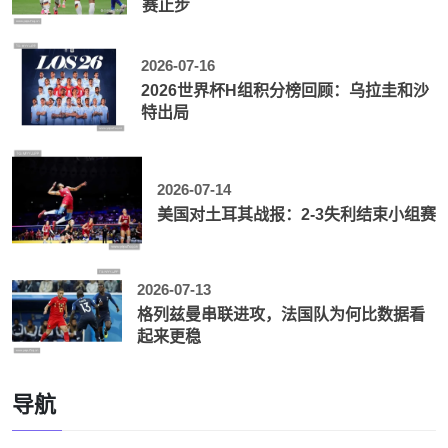
赛止步
2026-07-16
2026世界杯H组积分榜回顾：乌拉圭和沙
特出局
2026-07-14
美国对土耳其战报：2-3失利结束小组赛
2026-07-13
格列兹曼串联进攻，法国队为何比数据看
起来更稳
导航