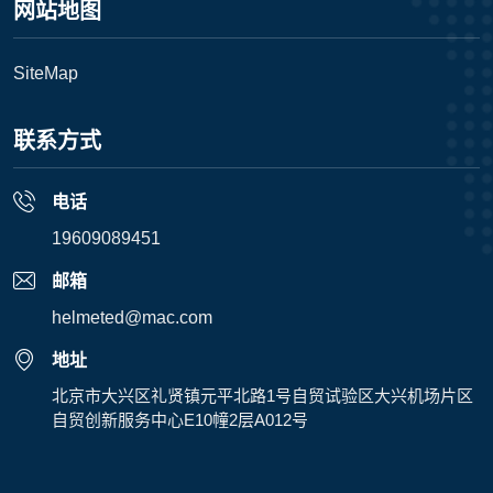
网站地图
SiteMap
联系方式
电话
19609089451
邮箱
helmeted@mac.com
地址
北京市大兴区礼贤镇元平北路1号自贸试验区大兴机场片区
自贸创新服务中心E10幢2层A012号