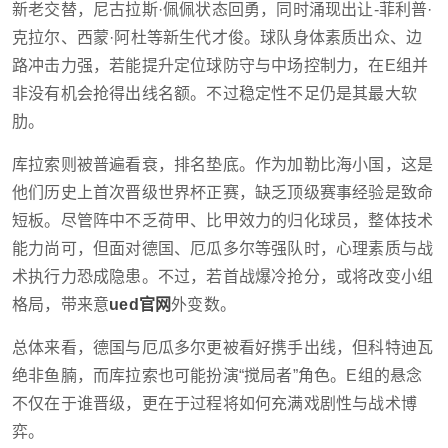
新老交替，尼古拉斯·佩佩状态回勇，同时涌现出让-菲利普·
克拉尔、西蒙·阿杜等新生代才俊。球队身体素质出众、边
路冲击力强，若能提升定位球防守与中场控制力，在E组并
非没有机会抢得出线名额。不过稳定性不足仍是其最大软
肋。
库拉索则被普遍看衰，排名垫底。作为加勒比海小国，这是
他们历史上首次晋级世界杯正赛，缺乏顶级赛事经验是致命
短板。尽管阵中不乏荷甲、比甲效力的归化球员，整体技术
能力尚可，但面对德国、厄瓜多尔等强队时，心理素质与战
术执行力恐成隐患。不过，若首战爆冷抢分，或将改变小组
格局，带来意
ued官网
外变数。
总体来看，德国与厄瓜多尔更被看好携手出线，但科特迪瓦
绝非鱼腩，而库拉索也可能扮演“搅局者”角色。E组的悬念
不仅在于谁晋级，更在于过程将如何充满戏剧性与战术博
弈。