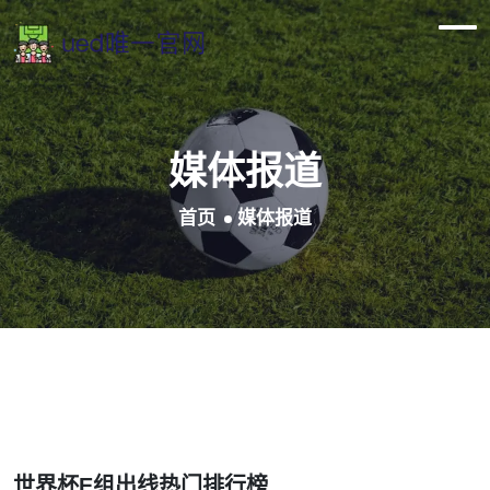
媒体报道
首页
媒体报道
世界杯E组出线热门排行榜