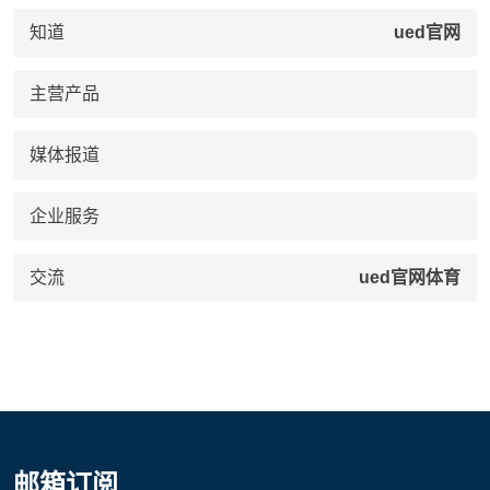
知道
ued官网
主营产品
媒体报道
企业服务
交流
ued官网体育
邮箱订阅