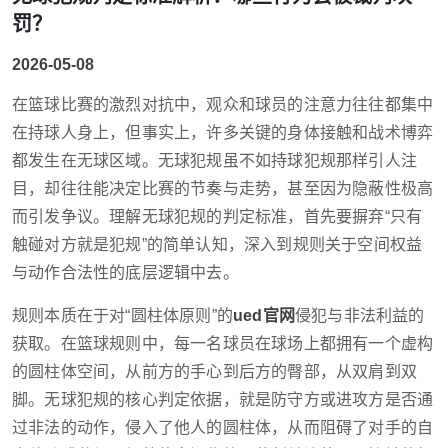
罚？
2026-05-08
在篮球比赛的激烈对抗中，观众和球员的注意力往往都集中
在持球人身上，但事实上，许多关键的身体接触和战术博弈
都发生在无球区域。无球犯规虽不如持球犯规那样引人注
目，却往往能决定比赛的节奏与走势，甚至因为隐蔽性极高
而引发争议。理解无球犯规的判定标准，首先要摒弃“只有
触碰对方就是犯规”的简单认知，深入到规则关于空间权益
与动作合法性的底层逻辑中去。
规则本质在于对“圆柱体原则”的
ued官网
侵犯与非法利益的
获取。在篮球规则中，每一名球员在球场上都拥有一个虚构
的圆柱体空间，从前方的手心到后方的臀部，从双肩到双
脚。无球犯规的核心判定依据，就是防守方或进攻方是否通
过非法的动作，侵入了他人的圆柱体，从而阻碍了对手的自